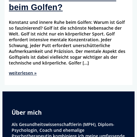
beim Golfen?
Konstanz und innere Ruhe beim Golfen: Warum ist Golf
so faszinierend? Golf ist die schönste Nebensache der
Welt. Golf ist nicht nur ein körperlicher Sport. Golf
erfordert intensive mentale Konzentration. Jeder
Schwung, jeder Putt erfordert unerschütterliche
Aufmerksamkeit und Präzision. Der mentale Aspekt des
Golfspiels ist dabei vielleicht sogar wichtiger als der
technische und körperliche. Golfer […]
Wie
weiterlesen »
erhalte
ich
mehr
Konstanz
und
innere
Über mich
Ruhe
beim
Als Gesundheitswissenschaftlerin (MPH), Diplom-
Golfen?
Psychologin, Coach und ehemalige
Psychotherapeutin kombiniere ich meine umfassende